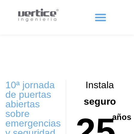
Protecciones colectivas
10ª jornada
Instala
de puertas
seguro
abiertas
sobre
25
años
emergencias
y seguridad