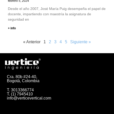
febrero 5, 2024
Desde el año 2007, José María Puig desempeña el papel de
docente, impartiendo con maestría la asignatura de
seguridad en
+ info
« Anterior
1
2
3
4
5
Siguiente »
Cra. 80b #24-40,
Bogotá, Colombia
T. 3013366774
T. (1) 7945410
info@verticevertical.com