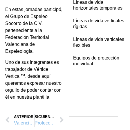
Líneas de vida
horizontales temporales
En estas jornadas participó,
el Grupo de Espeleo
Líneas de vida verticales
Socorro de la C.V.
rígidas
perteneciente a la
Federación Territorial
Líneas de vida verticales
Valenciana de
flexibles
Espeleología.
Equipos de protección
Uno de sus integrantes es
individual
trabajador de Vértice
Vertical™, desde aquí
queremos expresar nuestro
orgullo de poder contar con
él en nuestra plantilla.
ANTERIOR
SIGUIENTE
Valencia Fashion Week 2011 (VFW) y Vértice Vertical™
Protecciones colectivas, seguridad en obra, Terminal 2, Aeropuerto de Valencia