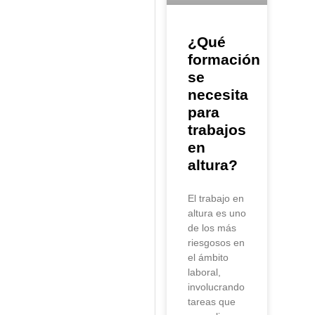
¿Qué
formación
se
necesita
para
trabajos
en
altura?
El trabajo en
altura es uno
de los más
riesgosos en
el ámbito
laboral,
involucrando
tareas que