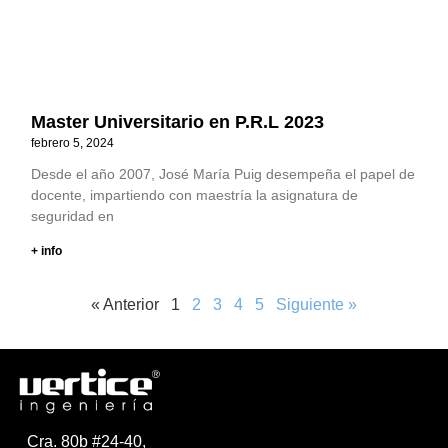
Master Universitario en P.R.L 2023
febrero 5, 2024
Desde el año 2007, José María Puig desempeña el papel de
docente, impartiendo con maestría la asignatura de
seguridad en
+ info
« Anterior
1
2
3
4
5
Siguiente »
Cra. 80b #24-40,