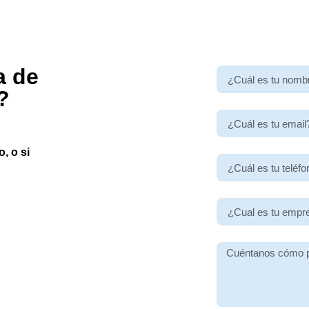
a de
?
, o si