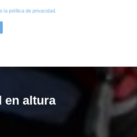
to la
política de privacidad
.
 en altura