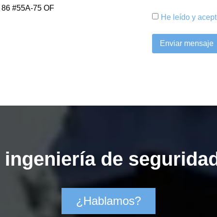
a 86 #55A-75 OF
He leído y acep
Enviar mensaje
ingeniería de seguridad
¿Hablamos?