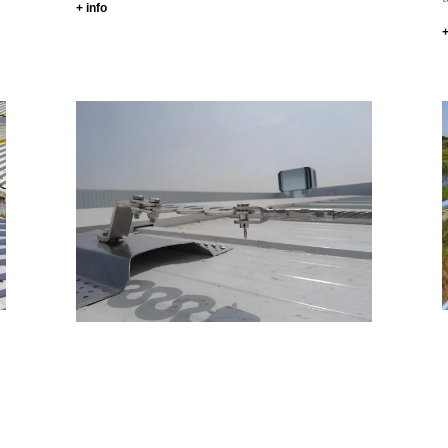
+ info
+