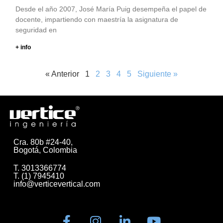
Desde el año 2007, José María Puig desempeña el papel de
docente, impartiendo con maestría la asignatura de
seguridad en
+ info
« Anterior
1
2
3
4
5
Siguiente »
Cra. 80b #24-40,
Bogotá, Colombia
T. 3013366774
T. (1) 7945410
info@verticevertical.com