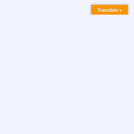
Translate »
Instalación Segura de Paneles Solares
febrero 6, 2024
Aprovecha la oportunidad En España, el impulso hacia las
energías renovables ha creado una oportunidad única para
aquellos que desean
+ info