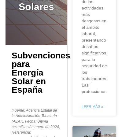
de las
Solares
actividades
más
riesgosas en
el ámbito
laboral,
presentando
desafíos
significativos
Subvenciones
para la
para
seguridad de
Energía
los
trabajadores.
Solar en
Las
España
protecciones
LEER MÁS »
[Fuente: Agencia Estatal de
la Administración Tributaria
(AEAT), Fecha: Última
actualización enero de 2024,
Referencia: