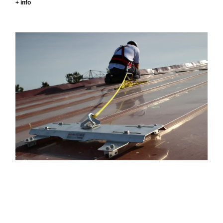
+ info