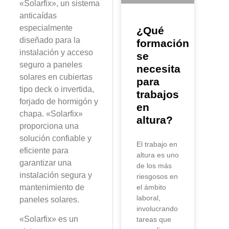
«Solarfix», un sistema
anticaídas
especialmente
¿Qué
diseñado para la
formación
instalación y acceso
se
seguro a paneles
necesita
solares en cubiertas
para
tipo deck o invertida,
trabajos
forjado de hormigón y
en
chapa. «Solarfix»
altura?
proporciona una
solución confiable y
El trabajo en
eficiente para
altura es uno
garantizar una
de los más
instalación segura y
riesgosos en
mantenimiento de
el ámbito
laboral,
paneles solares.
involucrando
«Solarfix» es un
tareas que