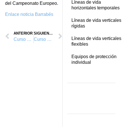
Líneas de vida
del Campeonato Europeo.
horizontales temporales
Enlace noticia Barrabés
Líneas de vida verticales
rígidas
ANTERIOR
SIGUIENTE
Líneas de vida verticales
Curso de formación de trabajos en altura, homologados por Vértice Vertical™ y Anetva, en Valencia. Febrero 2012.
Curso de evacuación y rescate en espacios confinados.
flexibles
Equipos de protección
individual