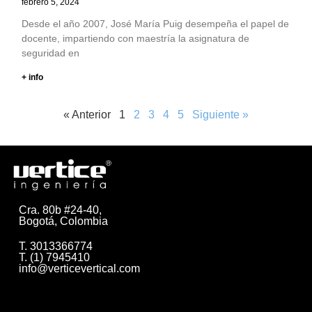
febrero 5, 2024
Desde el año 2007, José María Puig desempeña el papel de
docente, impartiendo con maestría la asignatura de
seguridad en
+ info
« Anterior
1
2
3
4
5
Siguiente »
Cra. 80b #24-40,
Bogotá, Colombia
T. 3013366774
T. (1) 7945410
info@verticevertical.com