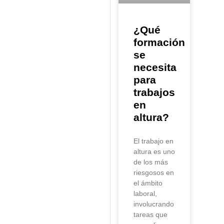
¿Qué
formación
se
necesita
para
trabajos
en
altura?
El trabajo en
altura es uno
de los más
riesgosos en
el ámbito
laboral,
involucrando
tareas que