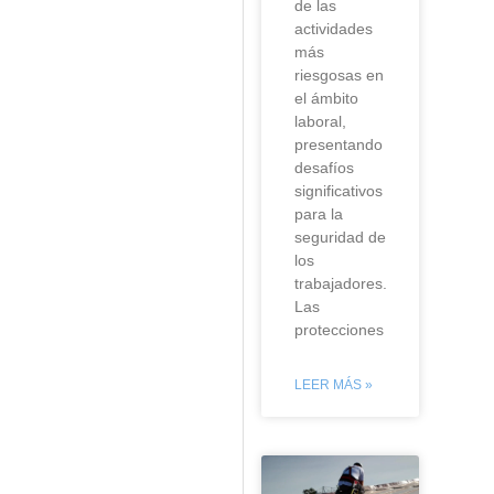
de las
actividades
más
riesgosas en
el ámbito
laboral,
presentando
desafíos
significativos
para la
seguridad de
los
trabajadores.
Las
protecciones
LEER MÁS »