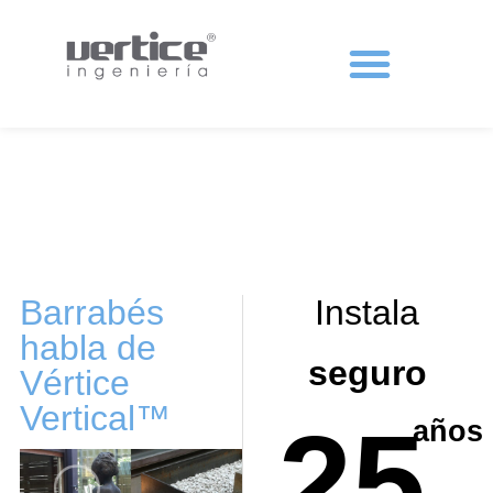
Protecciones colectivas
Barrabés
Instala
habla de
seguro
Vértice
Vertical™
25
años