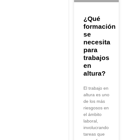
¿Qué
formación
se
necesita
para
trabajos
en
altura?
El trabajo en
altura es uno
de los más
riesgosos en
el ámbito
laboral,
involucrando
tareas que