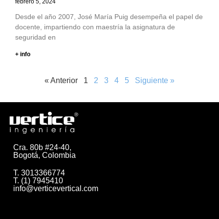
febrero 5, 2024
Desde el año 2007, José María Puig desempeña el papel de
docente, impartiendo con maestría la asignatura de
seguridad en
+ info
« Anterior
1
2
3
4
5
Siguiente »
Cra. 80b #24-40,
Bogotá, Colombia
T. 3013366774
T. (1) 7945410
info@verticevertical.com