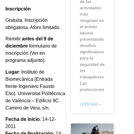
de las
actividades
Inscripción
más
Gratuita. Inscripción
riesgosas en
el ámbito
obligatoria. Aforo limitado.
laboral,
Remitir
antes del 9 de
presentando
desafíos
diciembre
formulario de
significativos
inscripción (Ver en
para la
programa adjunto).
seguridad de
los
Lugar
: Instituto de
trabajadores.
Biomecánica (Entrada
Las
frente Ingeniero Fausto
protecciones
Elio). Universitat Politècnica
de València – Edificio 9C.
LEER MÁS »
Camino de Vera, s/n.
Fecha de inicio
: 14-12-
2011
Fecha de finalización
: 14-