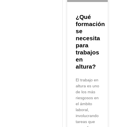
¿Qué
formación
se
necesita
para
trabajos
en
altura?
El trabajo en
altura es uno
de los más
riesgosos en
el ámbito
laboral,
involucrando
tareas que