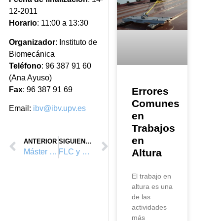
12-2011
Horario
: 11:00 a 13:30
Organizador
: Instituto de
Biomecánica
Teléfono
: 96 387 91 60
(Ana Ayuso)
Fax
: 96 387 91 69
Errores
Comunes
Email:
ibv@ibv.upv.es
en
Trabajos
en
ANTERIOR
SIGUIENTE
Altura
Máster Universitario en Prevención de Riesgos Laborables U.P.V. y Vértice Vertical
FLC y Vértice Vertical S.L.U.
El trabajo en
altura es una
de las
actividades
más