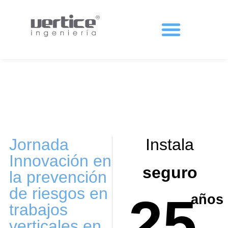
Protecciones colectivas
Jornada
Instala
Innovación en
seguro
la prevención
de riesgos en
25
años
trabajos
verticales en