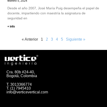
febrero 5, 2024
Desde el año 2007, José María Puig desempeña el papel de
docente, impartiendo con maestría la asignatura de
seguridad en
+ info
« Anterior
1
2
3
4
5
Siguiente »
Cra. 80b #24-40,
Bogotá, Colombia
T. 3013366774
T. (1) 7945410
info@verticevertical.com