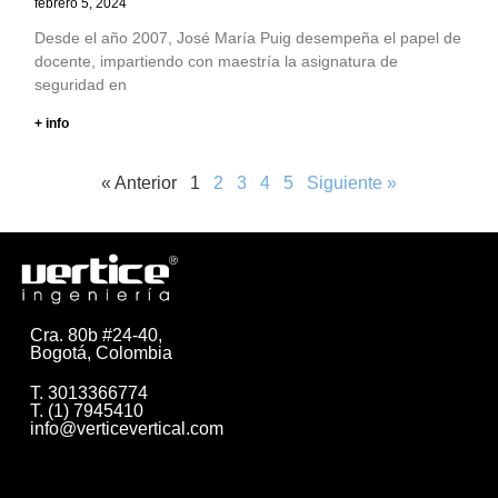
febrero 5, 2024
Desde el año 2007, José María Puig desempeña el papel de
docente, impartiendo con maestría la asignatura de
seguridad en
+ info
« Anterior
1
2
3
4
5
Siguiente »
Cra. 80b #24-40,
Bogotá, Colombia
T. 3013366774
T. (1) 7945410
info@verticevertical.com