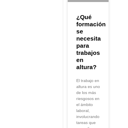
¿Qué
formación
se
necesita
para
trabajos
en
altura?
El trabajo en
altura es uno
de los más
riesgosos en
el ámbito
laboral,
involucrando
tareas que