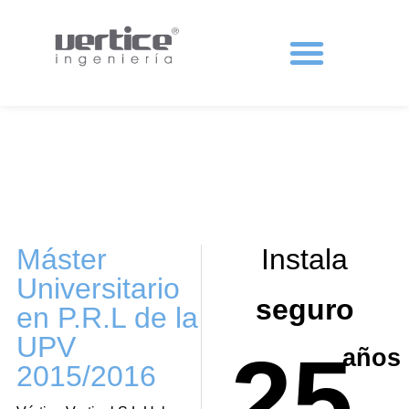
Protecciones colectivas
Máster
Instala
Universitario
seguro
en P.R.L de la
UPV
25
años
2015/2016