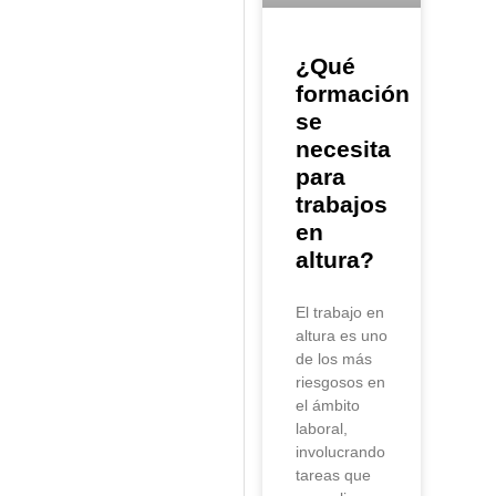
¿Qué
formación
se
necesita
para
trabajos
en
altura?
El trabajo en
altura es uno
de los más
riesgosos en
el ámbito
laboral,
involucrando
tareas que