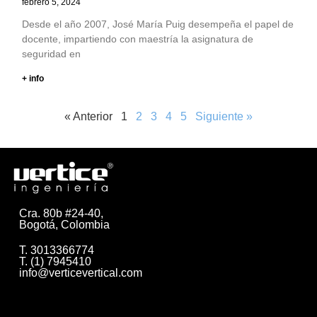
febrero 5, 2024
Desde el año 2007, José María Puig desempeña el papel de
docente, impartiendo con maestría la asignatura de
seguridad en
+ info
« Anterior
1
2
3
4
5
Siguiente »
Cra. 80b #24-40,
Bogotá, Colombia
T. 3013366774
T. (1) 7945410
info@verticevertical.com