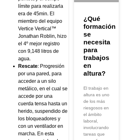
límite para realizarla
era de 45min. El
¿Qué
miembro del equipo
formación
Vertice Vertical™
se
Jonathan Roblin, hizo
necesita
el 4º mejor registro
para
con 9,148 litros de
trabajos
agua.
en
Rescate
: Progresión
altura?
por una pared, para
acceder a un silo
El trabajo en
metálico, en el cual se
altura es uno
accede por una
de los más
cuerda tensa hasta un
riesgosos en
herido, suspendido de
el ámbito
los bloqueadores y
laboral,
con un ventilador en
involucrando
marcha. En esta
tareas que