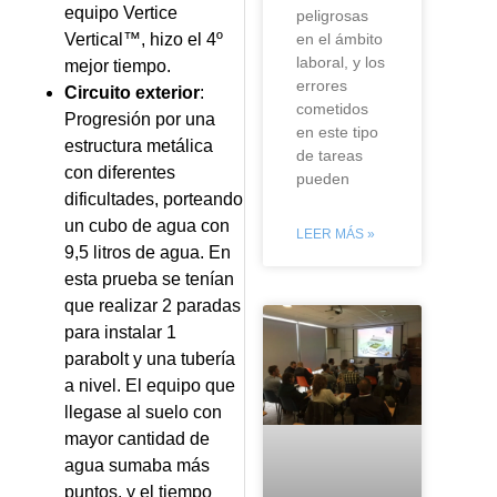
equipo Vertice
peligrosas
Vertical™, hizo el 4º
en el ámbito
laboral, y los
mejor tiempo.
errores
Circuito exterior
:
cometidos
Progresión por una
en este tipo
estructura metálica
de tareas
con diferentes
pueden
dificultades, porteando
un cubo de agua con
LEER MÁS »
9,5 litros de agua. En
esta prueba se tenían
que realizar 2 paradas
para instalar 1
parabolt y una tubería
a nivel. El equipo que
llegase al suelo con
mayor cantidad de
agua sumaba más
puntos, y el tiempo