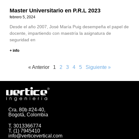
Master Universitario en P.R.L 2023
febrero 5, 2024
Desde el año 2007, José María Puig desempeña el papel de
docente, impartiendo con maestría la asignatura de
seguridad en
+ info
« Anterior
1
2
3
4
5
Siguiente »
Cra. 80b #24-40,
Bogotá, Colombia
T. 3013366774
T. (1) 7945410
info@verticevertical.com