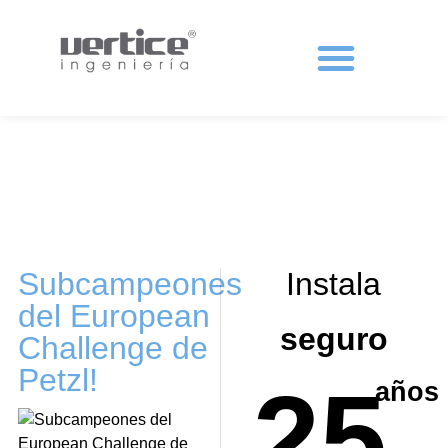
Protecciones colectivas
Subcampeones
Instala
del European
seguro
Challenge de
Petzl!
25
años