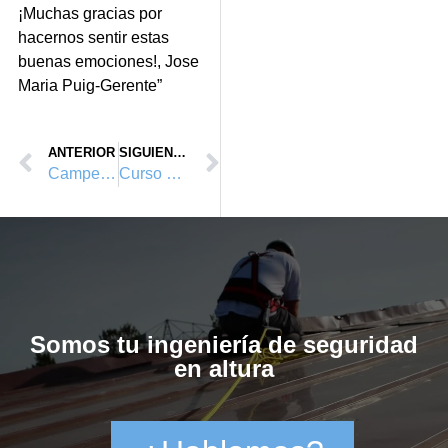
¡Muchas gracias por
hacernos sentir estas
buenas emociones!, Jose
Maria Puig-Gerente”
ANTERIOR
SIGUIENTE
Campeones de la primera edicion del campeonato, PETZL ROPE TRIP SPANISH SERIES
Curso de formación de trabajos en altura, homologados por Vértice Vertical™ y Anetva, en Valencia. Febrero 2012.
Somos tu ingeniería de seguridad
en altura