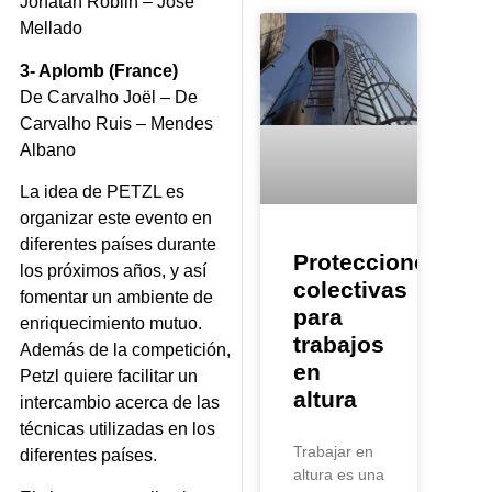
Jonatan Roblin – José
Mellado
3- Aplomb (France)
De Carvalho Joël – De
Carvalho Ruis – Mendes
Albano
La idea de PETZL es
organizar este evento en
diferentes países durante
Protecciones
los próximos años, y así
colectivas
fomentar un ambiente de
para
enriquecimiento mutuo.
trabajos
Además de la competición,
en
Petzl quiere facilitar un
altura
intercambio acerca de las
técnicas utilizadas en los
Trabajar en
diferentes países.
altura es una