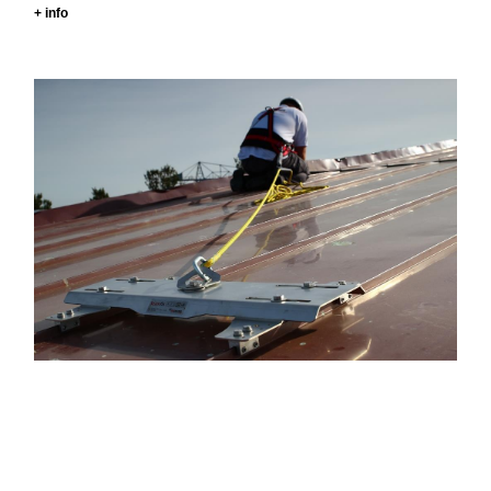
+ info