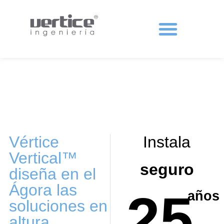
Protecciones colectivas
Vértice
Instala
Vertical™
seguro
diseña en el
Ágora las
25
años
soluciones en
altura