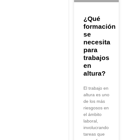
¿Qué
formación
se
necesita
para
trabajos
en
altura?
El trabajo en
altura es uno
de los más
riesgosos en
el ámbito
laboral,
involucrando
tareas que