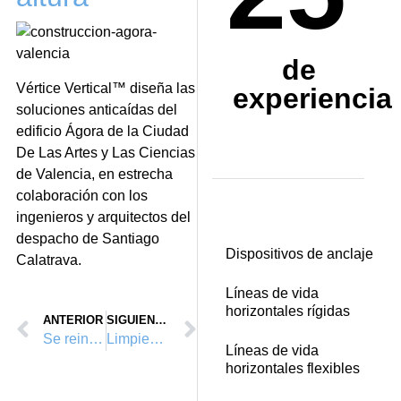
de
V
é
rtice Vertical
™
dise
ñ
a las
experiencia
soluciones antica
í
das del
edificio
Á
gora de la Ciudad
De Las Artes y Las Ciencias
de Valencia, en estrecha
colaboraci
ó
n con los
ingenieros y arquitectos del
despacho de Santiago
Dispositivos de anclaje
Calatrava.
Líneas de vida
horizontales rígidas
ANTERIOR
SIGUIENTE
Se reinician los trabajos de Vértice Vertical™ en el Ágora
Limpieza en el Avenc de Quatretonda
Líneas de vida
horizontales flexibles