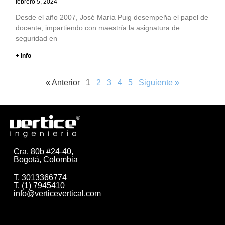
febrero 5, 2024
Desde el año 2007, José María Puig desempeña el papel de
docente, impartiendo con maestría la asignatura de
seguridad en
+ info
« Anterior
1
2
3
4
5
Siguiente »
Cra. 80b #24-40,
Bogotá, Colombia
T. 3013366774
T. (1) 7945410
info@verticevertical.com