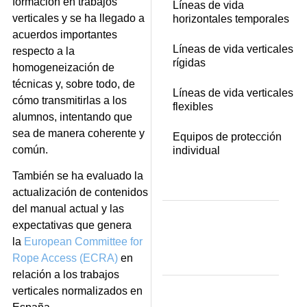
formaci
ó
n en trabajos
Líneas de vida
verticales y se ha llegado a
horizontales temporales
acuerdos importantes
Líneas de vida verticales
respecto a la
rígidas
homogeneizaci
ó
n de
t
é
cnicas y, sobre todo, de
Líneas de vida verticales
c
ó
mo transmitirlas a los
flexibles
alumnos, intentando que
sea de manera coherente y
Equipos de protección
com
ú
n.
individual
Tambi
é
n se ha evaluado la
actualizaci
ó
n de contenidos
del manual actual y las
expectativas que genera
la
European Committee for
Rope Access (ECRA)
en
relaci
ó
n a los trabajos
verticales normalizados en