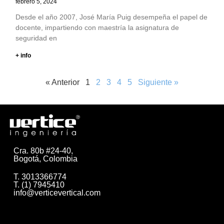
febrero 5, 2024
Desde el año 2007, José María Puig desempeña el papel de
docente, impartiendo con maestría la asignatura de
seguridad en
+ info
« Anterior
1
2
3
4
5
Siguiente »
Cra. 80b #24-40,
Bogotá, Colombia
T. 3013366774
T. (1) 7945410
info@verticevertical.com