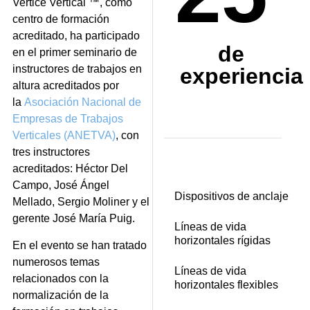
Vertice Vertical
™
, como
centro de formaci
ó
n
acreditado, ha participado
de
en el primer seminario de
instructores de trabajos en
experiencia
altura acreditados por
la
Asociaci
ó
n Nacional de
Empresas de Trabajos
Verticales (ANETVA)
, con
tres instructores
acreditados: H
é
ctor Del
Campo, Jos
é
Á
ngel
Dispositivos de anclaje
Mellado, Sergio Moliner y el
gerente Jos
é
Mar
í
a Puig.
Líneas de vida
horizontales rígidas
En el evento se han tratado
numerosos temas
Líneas de vida
relacionados con la
horizontales flexibles
normalizaci
ó
n de la