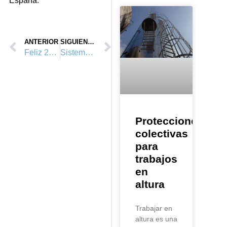
Espa
ñ
a.
ANTERIOR
SIGUIENTE
Feliz 2015
Sistemas anticaídas en escalas fijas: ¿Obligatorios?
Protecciones
colectivas
para
trabajos
en
altura
Trabajar en
altura es una